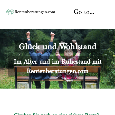
Skip
to
Go to...
content
Startseite
Glück und Wohlstand
Rente
Über uns
Rentenberater
Kontakt
Im Alter und im Ruhestand mit
Rentenberatungen.com
Rentenversicherung
Versicherungsberatung
Datenschutz