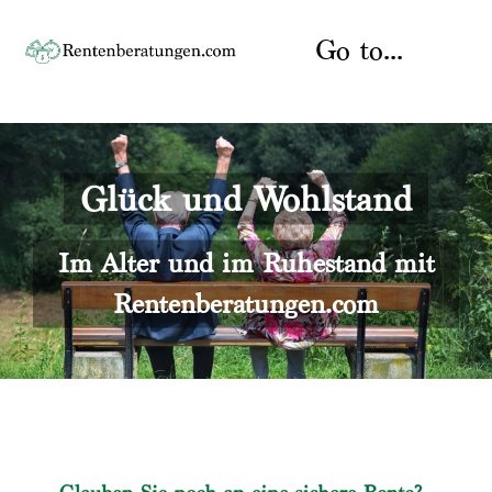
Skip
to
Go to...
content
Startseite
Glück und Wohlstand
Rente
Über uns
Rentenberater
Kontakt
Im Alter und im Ruhestand mit
Rentenberatungen.com
Rentenversicherung
Versicherungsberatung
Datenschutz