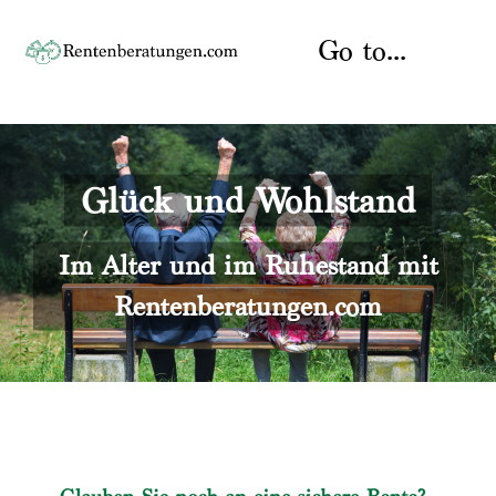
Skip
to
Go to...
content
Startseite
Glück und Wohlstand
Rente
Über uns
Rentenberater
Kontakt
Im Alter und im Ruhestand mit
Rentenberatungen.com
Rentenversicherung
Versicherungsberatung
Datenschutz