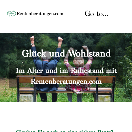
Skip
to
Go to...
content
Startseite
Glück und Wohlstand
Rente
Über uns
Rentenberater
Kontakt
Im Alter und im Ruhestand mit
Rentenberatungen.com
Rentenversicherung
Versicherungsberatung
Datenschutz