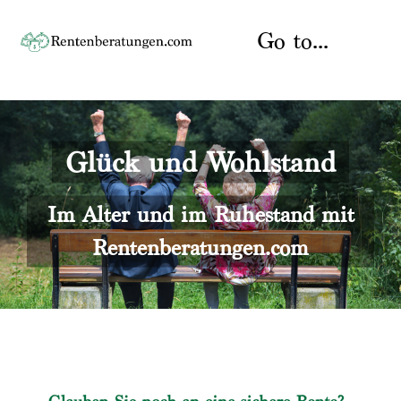
Skip
to
Go to...
content
Startseite
Glück und Wohlstand
Rente
Über uns
Rentenberater
Kontakt
Im Alter und im Ruhestand mit
Rentenberatungen.com
Rentenversicherung
Versicherungsberatung
Datenschutz