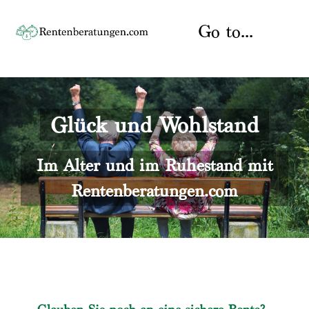
Skip
to
Go to...
content
Startseite
Glück und Wohlstand
Rente
Über uns
Rentenberater
Kontakt
Im Alter und im Ruhestand mit
Rentenberatungen.com
Rentenversicherung
Versicherungsberatung
Datenschutz