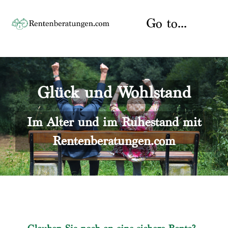
Skip
to
Go to...
content
Startseite
Glück und Wohlstand
Rente
Über uns
Rentenberater
Kontakt
Im Alter und im Ruhestand mit
Rentenberatungen.com
Rentenversicherung
Versicherungsberatung
Datenschutz