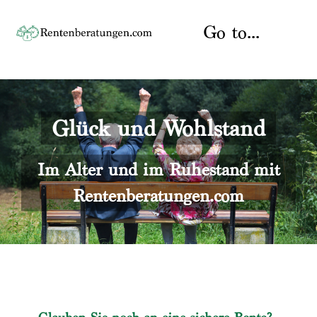
Skip
to
Go to...
content
Startseite
Glück und Wohlstand
Rente
Über uns
Rentenberater
Kontakt
Im Alter und im Ruhestand mit
Rentenberatungen.com
Rentenversicherung
Versicherungsberatung
Datenschutz