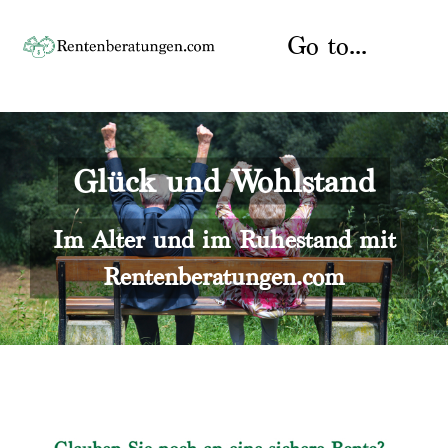
Skip
to
Go to...
content
Startseite
Glück und Wohlstand
Rente
Über uns
Rentenberater
Kontakt
Im Alter und im Ruhestand mit
Rentenberatungen.com
Rentenversicherung
Versicherungsberatung
Datenschutz