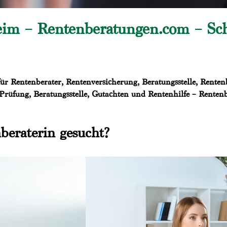
im – Rentenberatungen.com – Sch
 Rentenberater, Rentenversicherung, Beratungsstelle, Renten
rüfung, Beratungsstelle, Gutachten und Rentenhilfe – Rentenbe
beraterin gesucht?