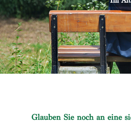
Im Alt