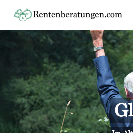
Skip
to
content
Gl