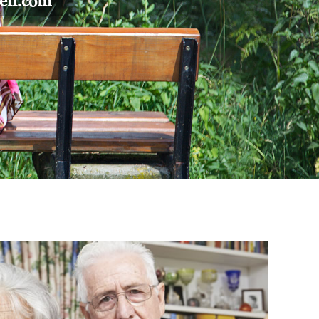
gen.com