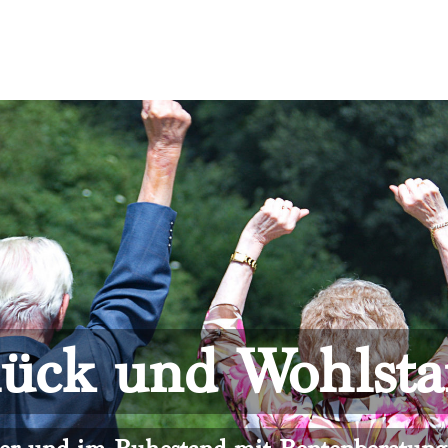
ück und Wohlst