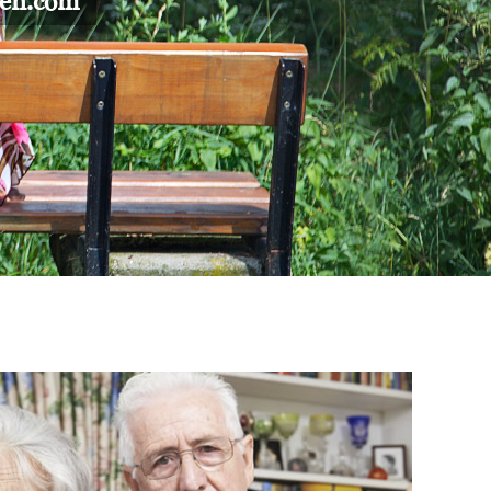
gen.com