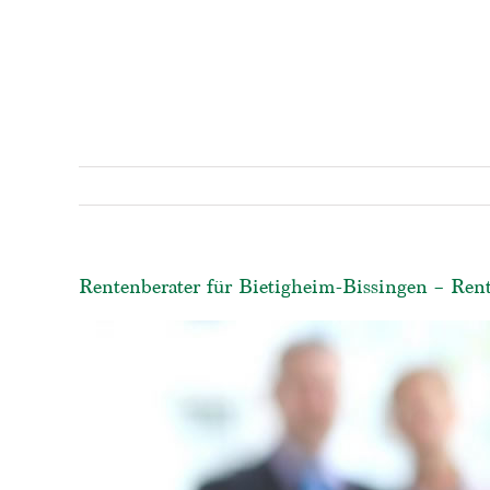
Rentenberater für Bietigheim-Bissingen – Rent