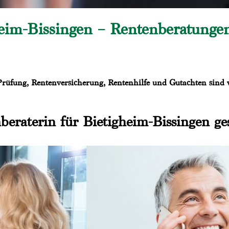
eim-Bissingen – Rentenberatungen.c
Prüfung, Rentenversicherung, Rentenhilfe und Gutachten sind 
beraterin für Bietigheim-Bissingen ge