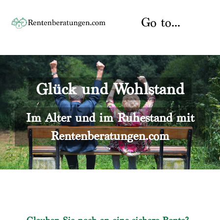
Skip
to
Go to...
content
Startseite
Glück und Wohlstand
Rente
Über uns
Rentenberater
Kontakt
Im Alter und im Ruhestand mit
Rentenberatungen.com
Rentenversicherung
Versicherungsberatung
Datenschutz