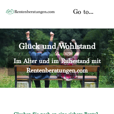
Skip
to
Go to...
content
Startseite
Glück und Wohlstand
Rente
Über uns
Rentenberater
Kontakt
Im Alter und im Ruhestand mit
Rentenberatungen.com
Rentenversicherung
Versicherungsberatung
Datenschutz