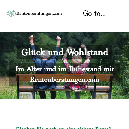
Skip
to
Go to...
content
Startseite
Glück und Wohlstand
Rente
Über uns
Rentenberater
Kontakt
Im Alter und im Ruhestand mit
Rentenberatungen.com
Rentenversicherung
Versicherungsberatung
Datenschutz