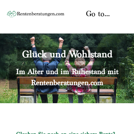
Skip
to
Go to...
content
Startseite
Glück und Wohlstand
Rente
Über uns
Rentenberater
Kontakt
Im Alter und im Ruhestand mit
Rentenberatungen.com
Rentenversicherung
Versicherungsberatung
Datenschutz