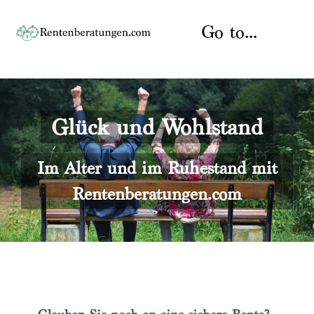
Skip
to
Go to...
content
Startseite
Glück und Wohlstand
Rente
Über uns
Rentenberater
Kontakt
Im Alter und im Ruhestand mit
Rentenberatungen.com
Rentenversicherung
Versicherungsberatung
Datenschutz