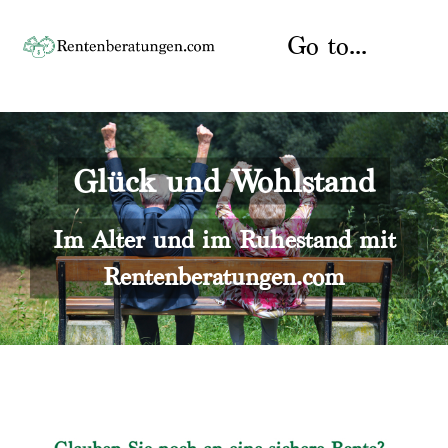
Skip
to
Go to...
content
Startseite
Glück und Wohlstand
Rente
Über uns
Rentenberater
Kontakt
Im Alter und im Ruhestand mit
Rentenberatungen.com
Rentenversicherung
Versicherungsberatung
Datenschutz